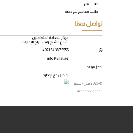
طلب بناء
طلب تصاميم نموذجية
تواصل معنا
مركز سعادة المتعاملين
شارع الشيخ زايد - أبراج الإمارات
+971 54 387 5555
info@vilal.ae
احجز موعد
تواصل مع الإدارة
© 2026 فلل- جميع
الحقوق محفوظة