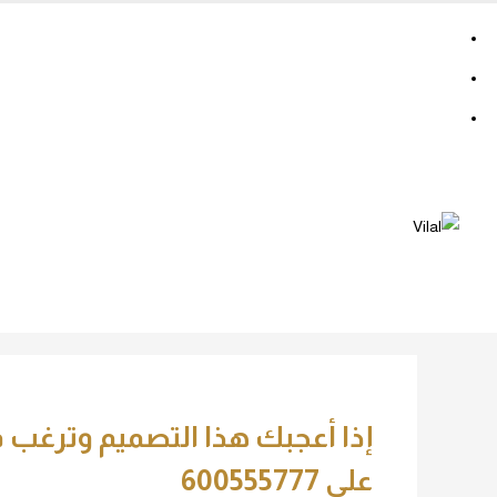
إسأل عن خدماتنا
تواصل مع الإدارة
تسجيل الدخول
من نحن
الخدمات والمنتجا
إذا أعجبك هذا التصميم وترغب ف
على 600555777