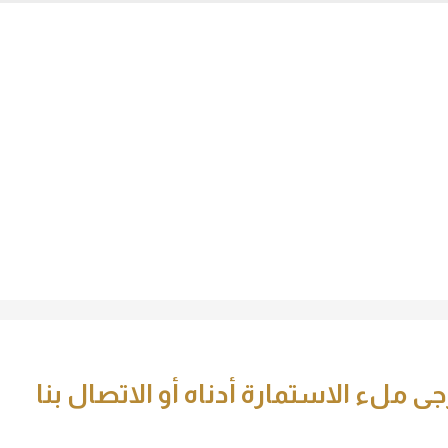
واتساب
احجز موعد
+971 54 387 5555
ل
600 55
 ملء الاستمارة أدناه أو الاتصال بنا