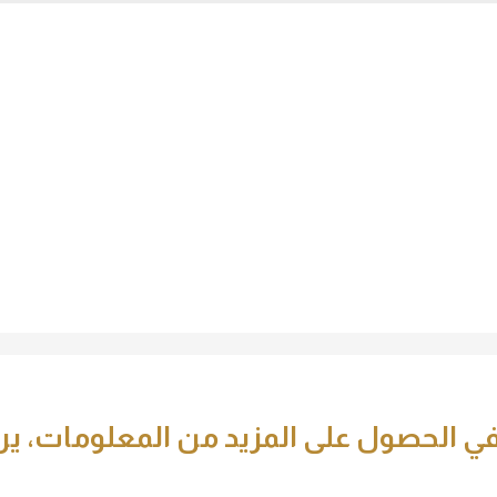
info@vilal.ae
المشاريع
ت
الخدمات الإلكترونية
المشاريع
منصة شريك
المركز الإعلامي
للإتصا
5 777
ي الحصول على المزيد من المعلومات، يرجى