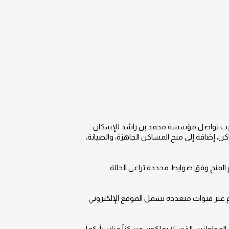
ياة، حيث تواصل مؤسسة محمد بن راشد للإسكان
ن، إضافة إلى منح المساكن الجاهزة، والصيانة،
م المنح وفق ضوابط محددة تراعي الحالة
م، بينما تبلغ منحة الصيانة أو الإضافة 300 ألف درهم، ويتم التقديم عبر قنوات متعددة تشمل الموقع الإلكتروني
مواطنين الذين لا يملكون مسكناً مناسباً. كما