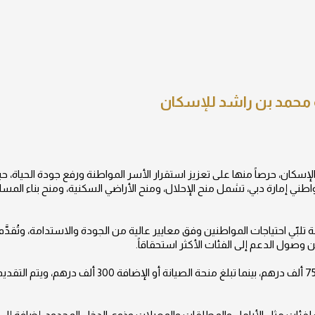
حمد بن راشد للإسكان
اع الإسكان، حرصاً منها على تعزيز استقرار الأسر المواطنة ورفع جودة الح
ني إمارة دبي، تشمل منح الإحلال، ومنح الأراضي السكنية، ومنح بناء المساك
لبّي احتياجات المواطنين وفق معايير عالية من الجودة والاستدامة، وتُقدَّ
وصول الدعم إلى الفئات الأكثر استحقاقاً.
وتصل قيمة منحة الإحلال أو بناء المسكن إلى 750 ألف دره
لفئات مثل الأرامل والمطلقات والمعيلات وذوي الدخل المحدود، إضافة إلى ال