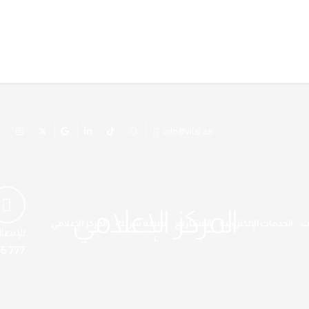
info@vilal.ae
المركز الإعلامي
ت
الخدمات الإلكترونية
المشاريع
منصة شريك
المركز الإعلامي
للإتصا
5 777