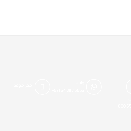
واتساب
احجز موعد
+971 54 387 5555
ل
600 55