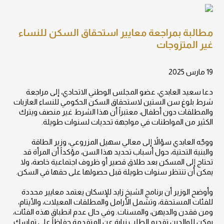
مطالبة بمراجعة معايير استحقاق السكن للنساء
غير المتزوجات
19 مارس 2025
دعا سعيد العابدي، عضو المجلس الوطني الاتحادي، إلى مراجعة
شرط بلوغ سن الستين لاستحقاق السكن الحكومي للنساء العازبات
والمطلقات دون أطفال، معتبراً أن هذا الشرط غير منصف ويترك
الكثير من المواطنات في مواجهة تحديات لسنوات طويلة.
ووجّه العابدي سؤالاً إلى معالي سهيل المزروعي، وزير الطاقة
والبنية التحتية، حول أسباب تحديد هذا السن، مؤكداً أن المرأة قد
تحتاج إلى المسكن بعد طلاق قصير أو ظروف اجتماعية خاصة، ولا
يمكن أن تنتظر سنوات طويلة قبل حصولها على حقها في السكن.
وأوضح الوزير أن برنامج الشيخ زايد للإسكان يعتمد معايير محددة
للفئات المستحقة، وتشمل الأرامل والمطلقات المعيلات، والأيتام،
ومن فقدن والديهن، والمسنات. وفي حال عدم انطباق هذه الفئات،
يمكن للوالدين تقديم الطلب نيابة عن المتقدمة حفاظاً على تماسك