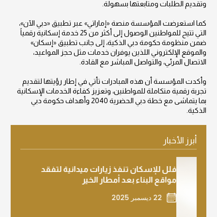
وتقديم الطلبات ومتابعتها بسهولة.
كما استعرضت المؤسسة منصة «إماراتي» عبر تطبيق «دبي الآن»،
التي تتيح للمواطنين الوصول إلى أكثر من 25 خدمة إسكانية رقمياً
ضمن منظومة حكومة دبي الذكية، إلى جانب تطبيق «إسكان»
والموقع الإلكتروني اللذين يوفران خدمات مثل حجز المواعيد،
الاتصال المرئي، والتواصل المباشر مع القادة.
وأكدت المؤسسة أن هذه المبادرات تأتي في إطار رؤيتها لتقديم
تجربة رقمية متكاملة للمواطنين، وتعزيز كفاءة الخدمات الإسكانية
بما يتماشى مع خطة دبي الحضرية 2040 وأهداف حكومة دبي
الذكية.
أبرز الأخبار
فلل للإسكان تنفذ زيارات ميدانية لتفقد
فلل لل
مواقع البناء بعد أمطار الخير
يحتفل 
دبي
22 ديسمبر 2025
2 ديسمبر 2025