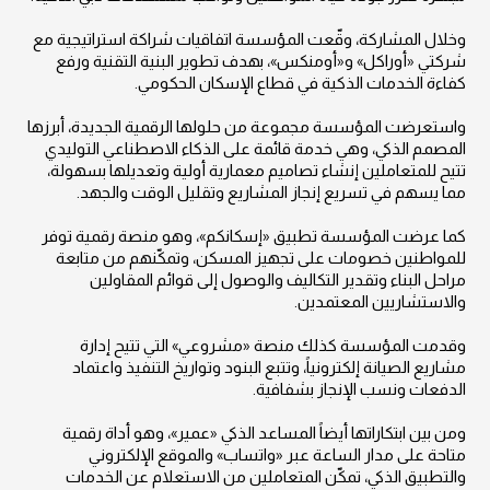
وخلال المشاركة، وقّعت المؤسسة اتفاقيات شراكة استراتيجية مع
شركتي «أوراكل» و«أومنكس»، بهدف تطوير البنية التقنية ورفع
كفاءة الخدمات الذكية في قطاع الإسكان الحكومي.
واستعرضت المؤسسة مجموعة من حلولها الرقمية الجديدة، أبرزها
المصمم الذكي، وهي خدمة قائمة على الذكاء الاصطناعي التوليدي
تتيح للمتعاملين إنشاء تصاميم معمارية أولية وتعديلها بسهولة،
مما يسهم في تسريع إنجاز المشاريع وتقليل الوقت والجهد.
كما عرضت المؤسسة تطبيق «إسكانكم»، وهو منصة رقمية توفر
للمواطنين خصومات على تجهيز المسكن، وتمكّنهم من متابعة
مراحل البناء وتقدير التكاليف والوصول إلى قوائم المقاولين
والاستشاريين المعتمدين.
وقدمت المؤسسة كذلك منصة «مشروعي» التي تتيح إدارة
مشاريع الصيانة إلكترونياً، وتتبع البنود وتواريخ التنفيذ واعتماد
الدفعات ونسب الإنجاز بشفافية.
ومن بين ابتكاراتها أيضاً المساعد الذكي «عمير»، وهو أداة رقمية
متاحة على مدار الساعة عبر «واتساب» والموقع الإلكتروني
والتطبيق الذكي، تمكّن المتعاملين من الاستعلام عن الخدمات