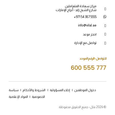
مركز سعادة المتعاملين
شارع الشيخ زايد - أبراج الإمارات
+971 54 387 5555
info@vilal.ae
احجز موعد
تواصل مع الإدارة
للتواصل- الرقم الموحد
600 555 777
دخول الموظفين
|
إخلاء المسؤولية
|
الشروط والأحكام
|
سياسة
الخصوصية
|
المواد الإعلامية
© 2026 فلل- جميع الحقوق محفوظة