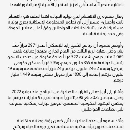
باعتباره عنصراً أساسياً في تعزيز استقرار الأسرة الإماراتية ورفاهها.
وقال سموه إن الاهتمام الذي توليه القيادة لهذا الملف هو «اهتمام
ثابت وأصيل»، مشيراً إلى أن تطوير المنظومة الإسكانية يجري بوتيرة
مستمرة لضمان تلبية احتياجات المواطنين وفق أعلى معايير الجودة
وفي مدد زمنية قياسية.
وأوضح سموه أن برنامج الشيخ زايد للإسكان أصدر 2971 قراراً منذ
يناير وحتى نهاية الربع الثالث من العام الجاري، بقيمة إجمالية بلغت
2.069 مليار درهم، شملت 522 قراراً بمنحة مكرمة من صاحب السمو
رئيس الدولة بقيمة 355 مليون درهم، و595 قراراً بمسكن حكومي
(قرض) بقيمة 246.2 مليون درهم، و24 قراراً بمنحة/منفعة بقيمة 19
مليون درهم، إضافة إلى 1830 قرار تمويل سكني بقيمة 1.449 مليار
درهم.
وأشار إلى أن إجمالي القرارات الصادرة عن البرنامج منذ يوليو 2022
وحتى سبتمبر 2025 بلغ 11,298 قراراً، بقيمة تقارب 9 مليارات درهم، ما
يعكس الجهود الحكومية المستمرة لتوفير خيارات إسكانية متنوعة
تلبي تطلعات المواطنين.
وأكد سموه أن هذه المبادرات تأتي ضمن رؤية وطنية متكاملة
تستهدف تطوير بيئة سكنية مستدامة، تعزز جودة الحياة وترسّخ