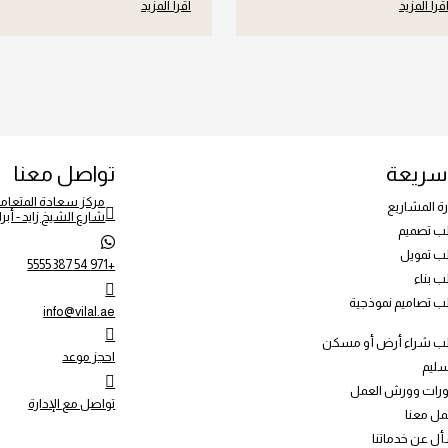
قرأ المزيد
اقرأ المزيد
سريعة
تواصل معنا
مركز سعادة المتعام
رة المشاريع
شارع الشيخ زايد - أبرا
 تصميم
 تمويل
+971 54 387 5555
 بناء
 تصاميم نموذجية
info@vilal.ae
 شراء أرض أو مسكن
احجز موعد
سليم
ورات وورش العمل
تواصل مع الإدارة
مل معنا
ل عن خدماتنا