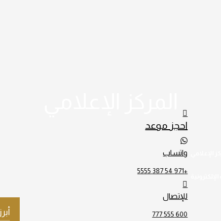
المركز الإعلامي
احجز موعد
واتساب
كز الإعلامي
+971 54 387 5555
الإلكترونية
للإتصال
أبرز
600 555 777