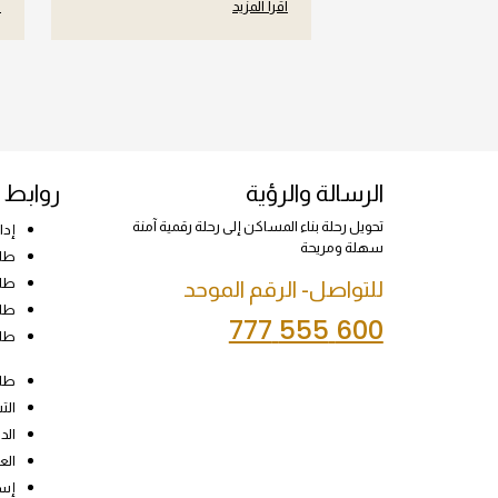
اقرأ المزيد
ا
الرسالة والرؤية
روابط 
تحويل رحلة بناء المساكن إلى رحلة رقمية آمنة
إدا
سهلة ومريحة
طلب
طلب
للتواصل- الرقم الموحد
طلب
600 555 777
طلب
طلب
الت
الد
الع
إسأ