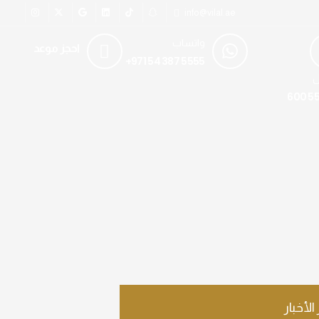
info@vilal.ae
واتساب
احجز موعد
+971 54 387 5555
ل
600 55
 الأخبار