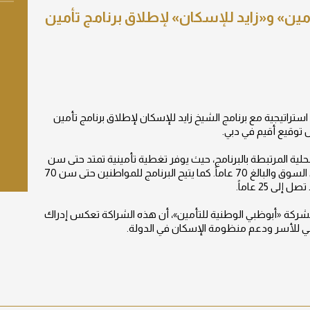
مين» و«زايد للإسكان» لإطلاق برنامج تأمين
تراتيجية مع برنامج الشيخ زايد للإسكان لإطلاق برنامج تأمين
وقيع أقيم في دبي.
ع
محلية المرتبطة بالبرنامج، حيث يوفر تغطية تأمينية تمتد حتى سن
95 عاماً، متجاوزاً الحد الأقصى المتعارف عليه في السوق والبالغ 70 عاماً. كما يتيح البرنامج للمواطنين حتى سن 70
 25 عاماً.
شركة «أبوظبي الوطنية للتأمين»، أن هذه الشراكة تعكس إدراك
الي للأسر ودعم منظومة الإسكان في الدولة.