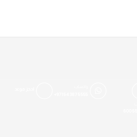
واتساب
احجز موعد
+971 54 387 5555
ل
600 55