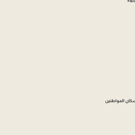
نة»
سكان المواطنين