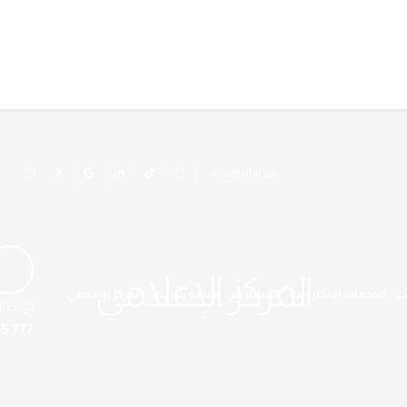
info@vilal.ae
المركز الإعلامي
ت
الخدمات الإلكترونية
المشاريع
منصة شريك
المركز الإعلامي
للإتصا
5 777