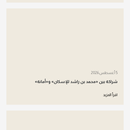
5 أغسطس 2026
شراكة بين «محمد بن راشد للإسكان» و«أمانة»
اقرأ المزيد