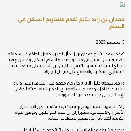
حمدان بن زايد يتابع تقدم مشاريع السكن في
السلع
15 ديسمبر 2025
تفقد سمو الشيخ حمدان بن زايد آل نهيان، ممثل الحاكم في منطقة
الظفرة، سير العمل في مشروع مدينة السلع السكني ومشروع بعيا
السلع للبنية التحتية، وذلك في إطار حرص سموه على متابعة تنفيذ
المشاريع السكنية والاطلاع على مراحل إنجازها.
ورافق سموه خلال الزيارة كل من محمد علي الشرفا، رئيس دائرة
البلديات والنقل، وحمد حارب المهيري، المدير العام لهيئة أبوظبي
للإسكان، إلى جانب عدد من المسؤولين.
وأكد سموه أهمية توفير بيئة سكنية متكاملة تعزز الاستقرار
الأسري والاجتماعي، مشيراً إلى أن دعم المواطنين وتوفير الحياة
الكريمة لهم يأتي في صميم توجيهات القيادة.
ويضم مشروع مدينة السلع السكني 108 وحدات سكنية على