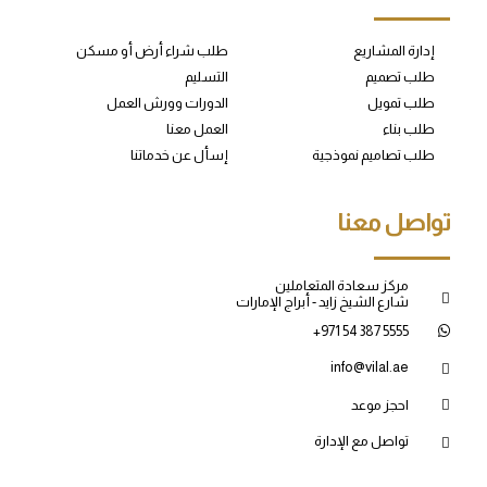
إدارة المشاريع
طلب شراء أرض أو مسكن
طلب تصميم
التسليم
طلب تمويل
الدورات وورش العمل
طلب بناء
العمل معنا
طلب تصاميم نموذجية
إسأل عن خدماتنا
تواصل معنا
مركز سعادة المتعاملين
شارع الشيخ زايد - أبراج الإمارات
+971 54 387 5555
info@vilal.ae
احجز موعد
تواصل مع الإدارة