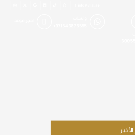
info@vilal.ae
واتساب
احجز موعد
+971 54 387 5555
ل
600 55
 الأخبار