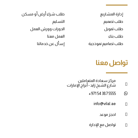
إدارة المشاريع
طلب شراء أرض أو مسكن
طلب تصميم
التسليم
طلب تمويل
الدورات وورش العمل
طلب بناء
العمل معنا
طلب تصاميم نموذجية
إسأل عن خدماتنا
تواصل معنا
مركز سعادة المتعاملين
شارع الشيخ زايد - أبراج الإمارات
+971 54 387 5555
info@vilal.ae
احجز موعد
تواصل مع الإدارة