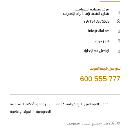
مركز سعادة المتعاملين
شارع الشيخ زايد - أبراج الإمارات
+971 54 387 5555
info@vilal.ae
احجز موعد
تواصل مع الإدارة
للتواصل- الرقم الموحد
600 555 777
دخول الموظفين
|
إخلاء المسؤولية
|
الشروط والأحكام
|
سياسة
الخصوصية
|
المواد الإعلامية
© 2026 فلل- جميع الحقوق محفوظة