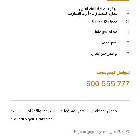
مركز سعادة المتعاملين
شارع الشيخ زايد - أبراج الإمارات
+971 54 387 5555
info@vilal.ae
احجز موعد
تواصل مع الإدارة
للتواصل- الرقم الموحد
600 555 777
دخول الموظفين
|
إخلاء المسؤولية
|
الشروط والأحكام
|
سياسة
الخصوصية
|
المواد الإعلامية
© 2026 فلل- جميع الحقوق محفوظة