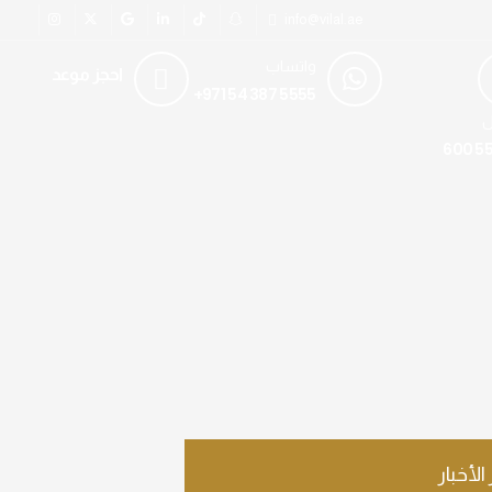
info@vilal.ae
واتساب
احجز موعد
+971 54 387 5555
ل
600 55
 الأخبار