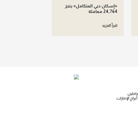
«إسكان دبي المتكامل» ينجز
24,764 معاملة
اقرأ المزيد
املين
أبراج الإمارات