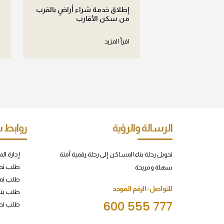
إطلاق خدمة شراء أراضٍ بالقرب
ش
من سكن الأقارب
ل
اقرأ المزيد
ا
الرسالة والرؤية
روابط 
تحويل رحلة بناء المساكن إلى رحلة رقمية آمنة
إدارة ال
طلب تص
سهلة ومريحة
طلب تم
للتواصل- الرقم الموحد
طلب بنا
600 555 777
طلب تصا