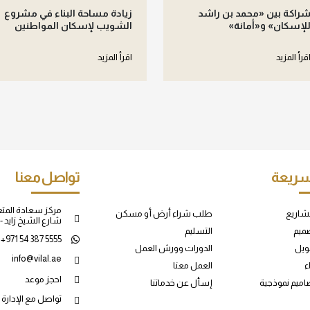
راكة بين «محمد بن راشد
زيادة مساحة البناء في مشروع
لإسكان» و«أمانة»
الشويب لإسكان المواطنين
قرأ المزيد
اقرأ المزيد
سريعة
تواصل معنا
مركز سعادة المتع
مشاريع
طلب شراء أرض أو مسكن
شارع الشيخ زايد - 
ميم
التسليم
+971 54 387 5555
ويل
الدورات وورش العمل
info@vilal.ae
ء
العمل معنا
احجز موعد
ميم نموذجية
إسأل عن خدماتنا
تواصل مع الإدارة