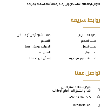
تحويل رحلة بناء المساكن إلى رحلة رقمية آمنة سهلة ومريحة
روابط سريعة
إدارة المشاريع
طلب شراء أرض أو مسكن
طلب تصميم
التسليم
طلب تمويل
الدورات وورش العمل
طلب بناء
العمل معنا
طلب تصاميم نموذجية
إسأل عن خدماتنا
تواصل معنا
مركز سعادة المتعاملين
شارع الشيخ زايد - أبراج الإمارات
+971 54 387 5555
info@vilal.ae