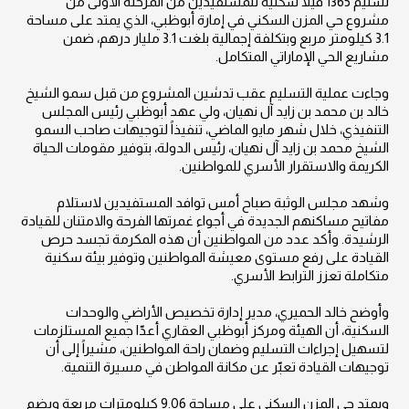
تسليم 1365 فيلا سكنية للمستفيدين من المرحلة الأولى من
مشروع حي المزن السكني في إمارة أبوظبي، الذي يمتد على مساحة
3.1 كيلومتر مربع وبتكلفة إجمالية بلغت 3.1 مليار درهم، ضمن
مشاريع الحي الإماراتي المتكامل.
وجاءت عملية التسليم عقب تدشين المشروع من قبل سمو الشيخ
خالد بن محمد بن زايد آل نهيان، ولي عهد أبوظبي رئيس المجلس
التنفيذي، خلال شهر مايو الماضي، تنفيذاً لتوجيهات صاحب السمو
الشيخ محمد بن زايد آل نهيان، رئيس الدولة، بتوفير مقومات الحياة
الكريمة والاستقرار الأسري للمواطنين.
وشهد مجلس الوثبة صباح أمس توافد المستفيدين لاستلام
مفاتيح مساكنهم الجديدة في أجواء غمرتها الفرحة والامتنان للقيادة
الرشيدة. وأكد عدد من المواطنين أن هذه المكرمة تجسد حرص
القيادة على رفع مستوى معيشة المواطنين وتوفير بيئة سكنية
متكاملة تعزز الترابط الأسري.
وأوضح خالد الحميري، مدير إدارة تخصيص الأراضي والوحدات
السكنية، أن الهيئة ومركز أبوظبي العقاري أعدّا جميع المستلزمات
لتسهيل إجراءات التسليم وضمان راحة المواطنين، مشيراً إلى أن
توجيهات القيادة تعبّر عن مكانة المواطن في مسيرة التنمية.
ويمتد حي المزن السكني على مساحة 9.06 كيلومترات مربعة ويضم