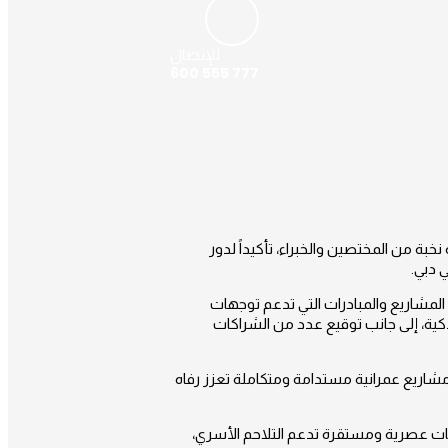
للإتصال
600 555 777
خبة من المختصين والخبراء، تأكيداً لدور
 دبي.
لمشاريع والمبادرات التي تدعم توجهات
كية، إلى جانب توقيع عدد من الشراكات
س حرص المؤسسة على المساهمة في تحقيق أهداف خطة دبي الحضرية 2040 من خلال مشاريع عمرانية مستدامة ومتكاملة تعزز رفاه
ات عصرية ومستقرة تدعم التلاحم الأسري،