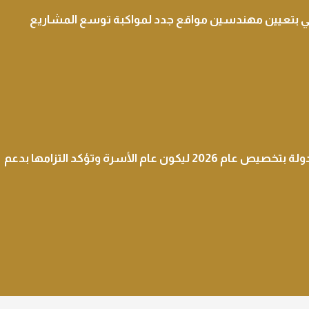
 بتعيين مهندسين مواقع جدد لمواكبة توسع المشاريع
فلل للإسكان ترحب بتوجيه رئيس الدولة بتخصيص عام 2026 ليكون عام الأسرة وتؤكد التزامها بدعم