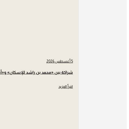
5 أغسطس 2026
شراكة بين «محمد بن راشد للإسكان» و«أم
اقرأ المزيد