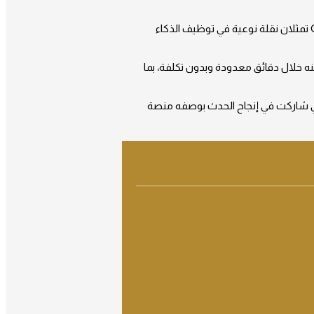
من جهته، أوضح ظلال الفلاسي، مساعد المدير التنفيذي لقطاع الدعم المؤسسي، أن مبادرتي المصمم الذكي وإسكان GPT تمثلان نقلة نوعية في توظيف الذكاء
 خلال دقائق معدودة وبدون تكلفة، بما
لملتقى ضمن الشراكة الاستراتيجية بين مؤسسة محمد بن راشد للإسكان وشركة GFS Developments، التي شاركت في إنجاح الحدث بوصفه منصة