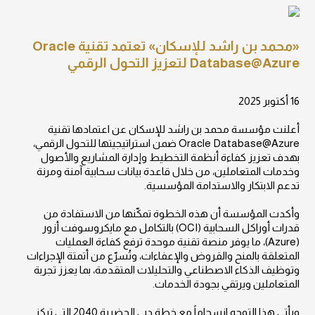
«محمد بن راشد للإسكان» تعتمد تقنية Oracle
Database@Azure لتعزيز التحول الرقمي
16 أكتوبر 2025
أعلنت مؤسسة محمد بن راشد للإسكان عن اعتمادها تقنية
Oracle Database@Azure ضمن استراتيجيتها للتحول الرقمي،
بهدف تعزيز كفاءة أنظمة التخطيط وإدارة المشاريع والأصول
وخدمات المتعاملين، من خلال قاعدة بيانات سحابية آمنة ومرنة
تدعم الابتكار والاستدامة المؤسسية.
وأكدت المؤسسة أن هذه الخطوة تمكّنها من الاستفادة من
قدرات أوراكل السحابية (OCI) بالتكامل مع مايكروسوفت أزور
(Azure)، ما يوفر منصة تقنية موحدة ترفع كفاءة العمليات
المتعلقة بالمنح والقروض والإعفاءات، وتُسرّع من أتمتة الإجراءات
وتوظيف الذكاء الاصطناعي والتحليلات المتقدمة، بما يعزز تجربة
المتعاملين ويرتقي بجودة الخدمات.
ويأتي هذا التوجه انسجاماً مع خطة دبي الحضرية 2040 التي تركز