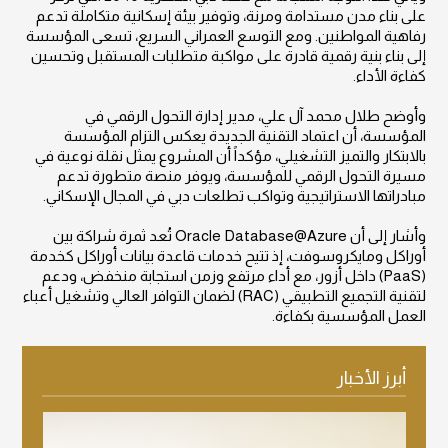
على بناء مدن مستدامة ومرنة، وتوفير بيئة إسكانية متكاملة تدعم
رفاهية المواطنين. ومع التوسع العمراني السريع، تسعى المؤسسة
إلى بناء بنية رقمية قادرة على مواكبة متطلبات المستقبل وتحسين
كفاءة الأداء.
وأوضح طلال محمد آل علي، مدير إدارة التحول الرقمي في
المؤسسة، أن اعتماد التقنية الجديدة يعكس التزام المؤسسة
بالابتكار والتميز التشغيلي، مؤكداً أن المشروع يمثل نقلة نوعية في
مسيرة التحول الرقمي للمؤسسة، ويوفر منصة متطورة تدعم
مبادراتها الاستراتيجية وتواكب تطلعات دبي في المجال الإسكاني.
وأشار إلى أن Oracle Database@Azure تُعد ثمرة شراكة بين
أوراكل ومايكروسوفت، إذ تتيح خدمات قاعدة بيانات أوراكل كخدمة
(PaaS) داخل أزور، مع أداء مرتفع وزمن استجابة منخفض، ودعم
لتقنية التجميع التطبيقي (RAC) لضمان التوافر العالي وتشغيل أعباء
العمل المؤسسية بكفاءة.
أبرز الأخبار
فلل للإسكان تنفذ زيارات ميدانية لتفقد
فلل لل