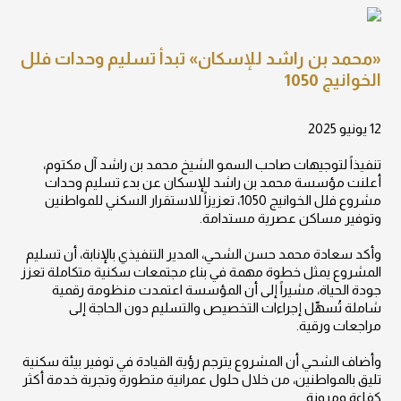
«محمد بن راشد للإسكان» تبدأ تسليم وحدات فلل
الخوانيج 1050
12 يونيو 2025
تنفيذاً لتوجيهات صاحب السمو الشيخ محمد بن راشد آل مكتوم،
أعلنت مؤسسة محمد بن راشد للإسكان عن بدء تسليم وحدات
مشروع فلل الخوانيج 1050، تعزيزاً للاستقرار السكني للمواطنين
وتوفير مساكن عصرية مستدامة.
وأكد سعادة محمد حسن الشحي، المدير التنفيذي بالإنابة، أن تسليم
المشروع يمثل خطوة مهمة في بناء مجتمعات سكنية متكاملة تعزز
جودة الحياة، مشيراً إلى أن المؤسسة اعتمدت منظومة رقمية
شاملة تُسهِّل إجراءات التخصيص والتسليم دون الحاجة إلى
مراجعات ورقية.
وأضاف الشحي أن المشروع يترجم رؤية القيادة في توفير بيئة سكنية
تليق بالمواطنين، من خلال حلول عمرانية متطورة وتجربة خدمة أكثر
كفاءة ومرونة.