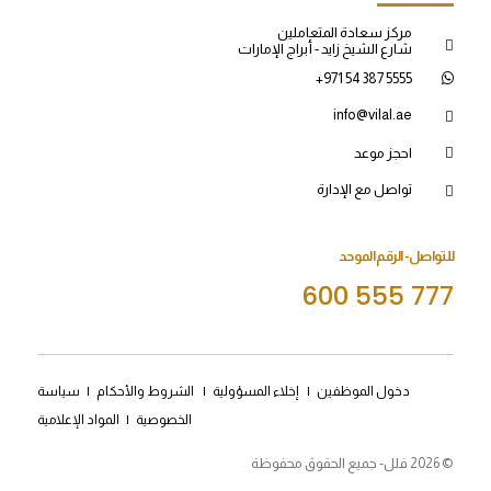
مركز سعادة المتعاملين
شارع الشيخ زايد - أبراج الإمارات
+971 54 387 5555
info@vilal.ae
احجز موعد
تواصل مع الإدارة
للتواصل- الرقم الموحد
600 555 777
دخول الموظفين
|
إخلاء المسؤولية
|
الشروط والأحكام
|
سياسة
الخصوصية
|
المواد الإعلامية
© 2026 فلل- جميع الحقوق محفوظة