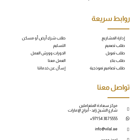
روابط سريعة
إدارة المشاريع
طلب شراء أرض أو مسكن
طلب تصميم
التسليم
طلب تمويل
الدورات وورش العمل
طلب بناء
العمل معنا
طلب تصاميم نموذجية
إسأل عن خدماتنا
تواصل معنا
مركز سعادة المتعاملين
شارع الشيخ زايد - أبراج الإمارات
+971 54 387 5555
info@vilal.ae
احجز موعد