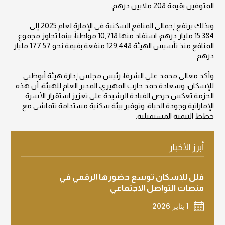
المتوفين بقيمة 208 ملايين درهم.
وبذلك يرتفع إجمالي المنافع السكنية في الإمارة لعام 2025 إلى
15.384 مليار درهم، استفاد منها 10,718 مواطناً، بينما تجاوز مجموع
المنافع منذ تأسيس الهيئة 129,448 منفعة بقيمة نحو 177.57 مليار
درهم.
وأكد معالي محمد علي الشرفا، رئيس مجلس إدارة هيئة أبوظبي
للإسكان، وسعادة حمد حارب المهيري، المدير العام للهيئة، أن هذه
الحزمة تعكس حرص القيادة الرشيدة على تعزيز استقرار الأسرة
الإماراتية وجودة الحياة، وتوفير بيئة سكنية مستدامة تتماشى مع
خطط التنمية المستقبلية.
أبرز الأخبار
فلل للإسكان تنفذ زيارات ميدانية لتفقد
فلل لل
مواقع البناء بعد أمطار الخير
يحتفل 
دبي
22 ديسمبر 2025
2 ديسمبر 2025