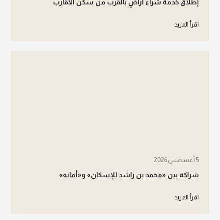
إطلاق خدمة شراء أراضٍ بالقرب من سكن الأقارب
اقرأ المزيد
5 أغسطس 2026
شراكة بين «محمد بن راشد للإسكان» و«أمانة»
اقرأ المزيد